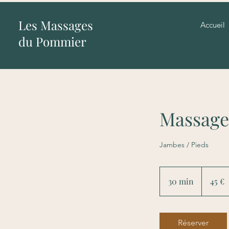
Les Massages
Accueil
du Pommier
Massage
Jambes / Pieds
45
euros
30 min
3
45 €
0
m
i
Réserver