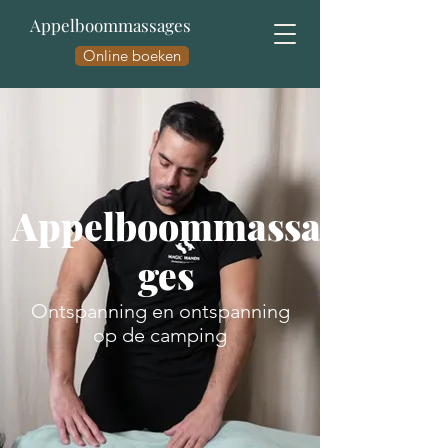
Appelboommassages
Online boeken
Appelboommassa
ges
Ontspanning en ontspanning
op de camping